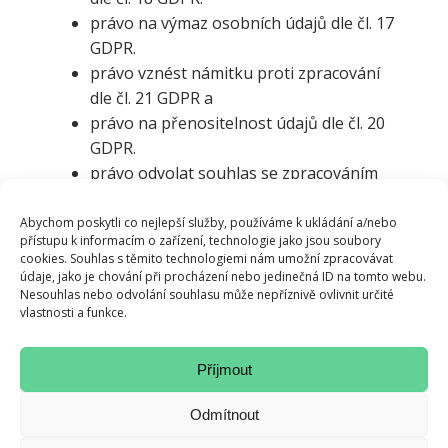
právo na výmaz osobních údajů dle čl. 17
GDPR.
právo vznést námitku proti zpracování
dle čl. 21 GDPR a
právo na přenositelnost údajů dle čl. 20
GDPR.
právo odvolat souhlas se zpracováním
písemně nebo elektronicky na adresu
nebo email správce uvedený v čl. III
Abychom poskytli co nejlepší služby, používáme k ukládání a/nebo
přístupu k informacím o zařízení, technologie jako jsou soubory
těchto podmínek.
cookies. Souhlas s těmito technologiemi nám umožní zpracovávat
údaje, jako je chování při procházení nebo jedinečná ID na tomto webu.
Dále máte právo podat stížnost u Úřadu
Nesouhlas nebo odvolání souhlasu může nepříznivě ovlivnit určité
pro ochranu osobních údajů v případě, že
vlastnosti a funkce.
se domníváte, že bylo porušeno Vaší právo
na ochranu osobních údajů.
Příjmout
Odmítnout
VII.
Podmínky zabezpečení